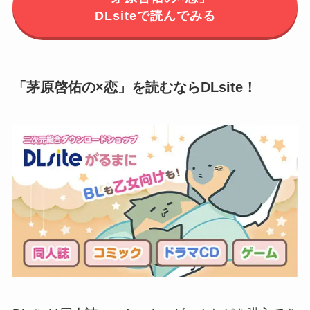
DLsiteで読んでみる
「茅原啓佑の×恋」を読むならDLsite！