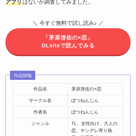
アプリ
はないか調査してみました。
＼ 今すぐ無料で試し読み♪ ／
「茅原啓佑の×恋」
DLsiteで読んでみる
作品情報
作品名
茅原啓佑の×恋
サークル名
ぽつねんじん
作者名
ぽつねんじん
ジャンル
TL、女性向け、大人の
恋、ヤンデレ寄り執